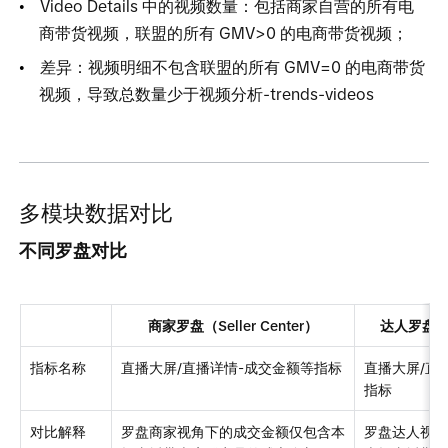
Video Detail
s
中的视频数量：包括商家自营的所有电
商带货视频，联盟的所
有
GMV>
0
的电商带货视频；
差异：视频明细不包含联盟的所
有
GMV=
0
的电商带货
视频，导致总数量少于视频分析-trends-videos
多模块数据对比
不同罗盘对比
商家罗盘（Seller Center）
达人罗盘（Li
指标名称
直播大屏/直播详情-成交金额等指标
直播大屏/直
指标
对比解释
罗盘商家视角下的成交金额仅包含本
罗盘达人视