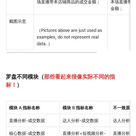
场直播带本店铺商品的成交金额；
本场直播带
金额；
截图示意
（Pictures above are just used as 
examples, do not represent real 
data. ）
罗盘不同模块（
那些看起来很像实际不同的指
标！
）
模
块
A
指标名称
模
块
B
指标名称
不一致原因
直播分析-成交数据
达人分析-成交数据
达人分析中
核心数据-成交数据
直播分析+短视频分析-
直播分析成