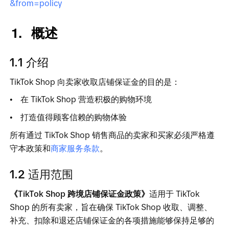
&from=policy
概述
1.
1
介绍
TikTok Shop 向卖家收取店铺保证金的目的是：
在
TikTok Sho
p
营造积极的购物环境 
打造值得顾客信赖的购物体验 
所有通
过
TikTok Sho
p
销售商品的卖家和买家必须严格遵
守本政策和
商家服务条款
。
1.2 
适用范围
《TikTok Sho
p
跨境店铺保证金政策》
适用
于
TikTok 
Sho
p
的所有卖家，旨在确
保
TikTok Sho
p
收取、调整、
补充、扣除和退还店铺保证金的各项措施能够保持足够的