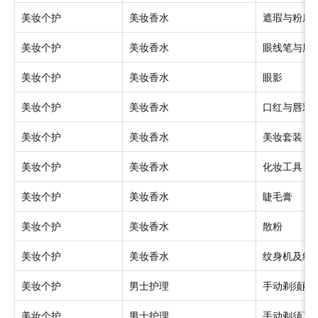
美妆个护
美妆香水
遮瑕与粉底
美妆个护
美妆香水
眼线笔与唇
美妆个护
美妆香水
眼影
美妆个护
美妆香水
口红与唇彩
美妆个护
美妆香水
美妆套装
美妆个护
美妆香水
化妆工具
美妆个护
美妆香水
睫毛膏
美妆个护
美妆香水
散粉
美妆个护
美妆香水
纹身机及纹
美妆个护
男士护理
手动剃须配
美妆个护
男士护理
手动剃须工