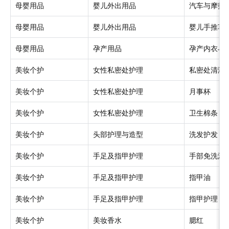
母婴用品
婴儿外出用品
汽车与摩托
母婴用品
婴儿外出用品
婴儿手推车
母婴用品
孕产用品
孕产内衣与
美妆个护
女性私密处护理
私密处清洁
美妆个护
女性私密处护理
月事杯
美妆个护
女性私密处护理
卫生棉条
美妆个护
头部护理与造型
洗发护发
美妆个护
手足及指甲护理
手部免洗消
美妆个护
手足及指甲护理
指甲油
美妆个护
手足及指甲护理
指甲护理
美妆个护
美妆香水
腮红