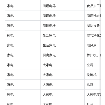
家电
商用电器
食品加工设
家电
商用电器
商用洗衣设
家电
商用电器
制冷设备
家电
生活家电
空气净化器
家电
生活家电
电风扇
家电
厨房家电
榨汁机、破壁
家电
大家电
空调
家电
大家电
洗碗机
家电
大家电
冰箱
家电
大家电
大家电零部
家电
大家电
灶台