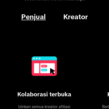
Penjual
Kreator
Kolaborasi terbuka
Izinkan semua kreator afiliasi
Ber