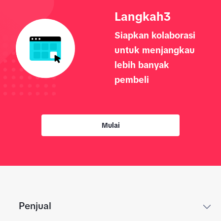
Langkah
3
Siapkan kolaborasi
untuk menjangkau
lebih banyak
pembeli
Mulai
Penjual