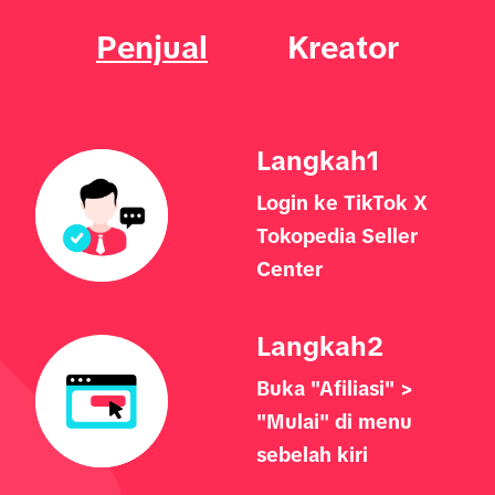
Penjual
Kreator
Langkah
1
Login ke TikTok X
Tokopedia Seller
Center
Langkah
2
Buka "Afiliasi" >
"Mulai" di menu
sebelah kiri