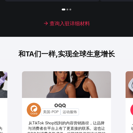
查询入驻详细材料
和TA们一样,实现全球生意增长
OQQ
Tom
美国-POP
运动服饰
东南亚
从TikTok Shop找到的内容营销路径，让品牌
入驻TikTo
与消费者在平台上有了更直接的联系。这也让
动泰国本地头达