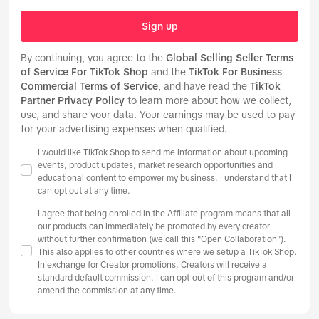
Sign up
By continuing, you agree to the
Global Selling Seller Terms
of Service For TikTok Shop
and the
TikTok For Business
Commercial Terms of Service
, and have read the
TikTok
Partner Privacy Policy
to learn more about how we collect,
use, and share your data. Your earnings may be used to pay
for your advertising expenses when qualified.
I would like TikTok Shop to send me information about upcoming
events, product updates, market research opportunities and
educational content to empower my business. I understand that I
can opt out at any time.
I agree that being enrolled in the Affiliate program means that all
our products can immediately be promoted by every creator
without further confirmation (we call this "Open Collaboration").
This also applies to other countries where we setup a TikTok Shop.
In exchange for Creator promotions, Creators will receive a
standard default commission. I can opt-out of this program and/or
amend the commission at any time.