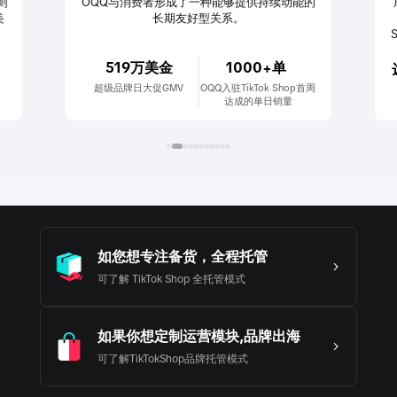
OQQ与消费者形成了一种能够提供持续动能的
成为爆品，单天
长期友好型关系。
量800单。Ti
Shop带来
519万美金
1000+单
达人测品快
超级品牌日大促GMV
OQQ入驻TikTok Shop首周
市场反
达成的单日销量
优化选品
如您想专注备货，全程托管
可了解 TikTok Shop 全托管模式
如果你想定制运营模块,品牌出海
可了解TikTokShop品牌托管模式